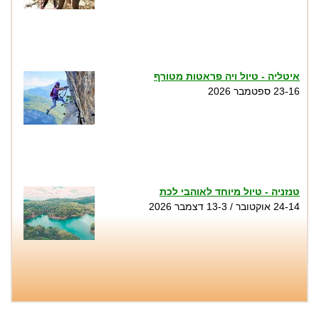
איטליה - טיול ויה פראטות מטורף
23-16 ספטמבר 2026
טנזניה - טיול מיוחד לאוהבי לכת
24-14 אוקטובר / 13-3 דצמבר 2026
טיול סנפלינג בנקיק השחור - נחל זויתן
שבת 1.8, שני 3.8, שישי 7.8, שבת 8.8, שישי
14.8, שבת 15.8, חמישי 20.8...