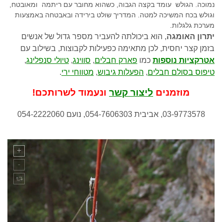
נמוכה. הגולש עומד בקצה הגבוה, כשהוא מחובר עם ריתמה ומאובטח,
וגולש בכח המשיכה למטה. המדריך שולט בירידה ובאבטחה באמצעות
מערכת גלגלות.
יתרון האומגה
, הוא ביכולתה להעביר מספר גדול של אנשים
בזמן קצר יחסית, לכן מתאימה כפעילות לקבוצות, בשילוב עם
אטרקציות נוספות
כמו
פארק חבלים
,
סווינג
,
טיולי סנפלינג
,
טיפוס בסולם חבלים
,
הפעלות גיבוש
,
מטווחי ירי
.
מוזמנים
ליצור קשר
ונעמוד לשרותכם!
03-9773578, אביבית 054-7606303, נועם 054-2222060