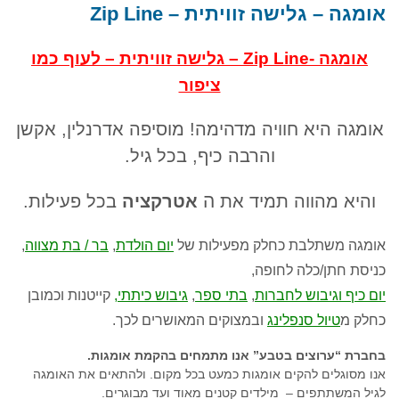
אומגה – גלישה זוויתית – Zip Line
אומגה -Zip Line – גלישה זוויתית – לעוף כמו
ציפור
אומגה היא חוויה מדהימה! מוסיפה אדרנלין, אקשן
והרבה כיף, בכל גיל.
ה
והיא מהווה תמיד את
אטרקציה
בכל פעילות.
אומגה משתלבת כחלק מפעילות של
יום הולדת
,
בר / בת מצווה
,
כניסת חתן/כלה לחופה,
יום כיף וגיבוש לחברות
,
בתי ספר
,
גיבוש כיתתי,
קייטנות וכמובן
כחלק מ
טיול סנפלינג
ובמצוקים המאושרים לכך.
בחברת “ערוצים בטבע” אנו מתמחים בהקמת אומגות.
אנו מסוגלים להקים אומגות כמעט בכל מקום. ולהתאים את האומגה
לגיל המשתתפים
–
מילדים קטנים מאוד ועד מבוגרים.