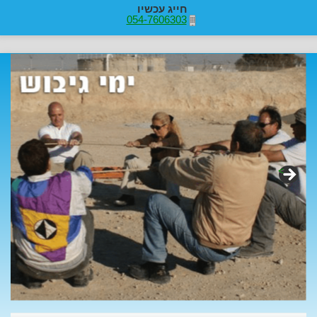
חייג עכשיו
054-7606303
>