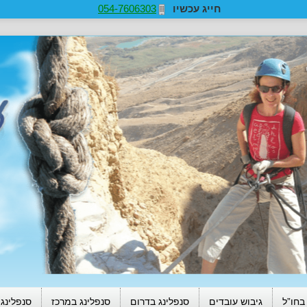
חייג עכשיו
054-7606303
בחו”ל
גיבוש עובדים
סנפלינג בדרום
סנפלינג במרכז
סנפלינג 