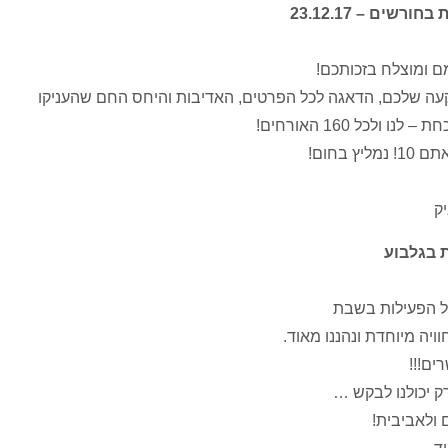
ורשים – 23.12.17
מם ומוצלח בזכותכם!
ה שלכם, הדאגה לכל הפרטים, האדיבות והיחס החם שהעניקו
נו ולכל 160 האורחים!
ק
 בגלבוע
ל הפעילות בשבת
וויה מיוחדת ונהננו מאוד.
ים!!!
ק יכולנו לבקש …
 ולאביבית!