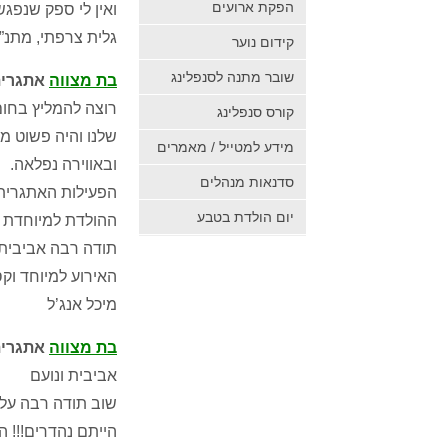
הפקת ארועים
ואין לי ספק שנפגש
גלית צרפתי, מתנ”
קידום נוער
שובר מתנה לסנפלינג
בת מצווה
אתגרית יע
רוצה להמליץ בחום
קורס סנפלינג
שלנו והיה פשוט מ
מידע למטייל / מאמרים
ובאווירה נפלאה.
סדנאות מנהלים
הפעילות האתגרית 
יום הולדת בטבע
ההולדת למיוחדת וי
תודה רבה אביבית
האירוע למיוחד וקס
מיכל אנג’ל
בת מצווה
אתגרית בר
אביבית ונועם
שוב תודה רבה על 
הייתם נהדרים!!! 