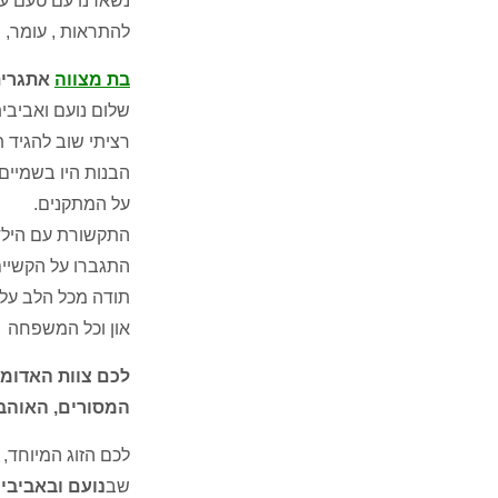
נשארנו עם טעם עו
להתראות , עומר, 
בת מצווה
אתגרית – 17
שלום נועם ואביבית
רציתי שוב להגיד 
הבנות היו בשמיים
על המתקנים.
התקשורת עם הילדי
התגברו על הקשיי
תודה מכל הלב על 
און וכל המשפחה
לכם צוות האדומי
המסורים, האוהבים ו
לכם הזוג המיוחד, 
שב
נועם ובאביביו