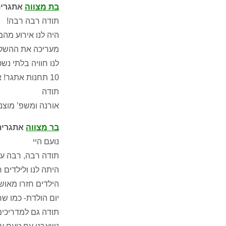
בת מצווה
אתגרית בח
תודה רבה רבה!
היה לנו אירוע מה
מעריכה את ההשקע
לנו חוויה בלתי נשכחת – ל
10 תחנות אתגר! אתם 10! נמליץ בחום!
תודה
אורנה ומשפ’ מוצני
בר מצווה
אתגרית
נועם היי
תודה רבה, רבה ע
היתה לנו ולילדים ח
הילדים חזרו מאושר
יום הולדת- כמו שר
תודה גם למדריכים