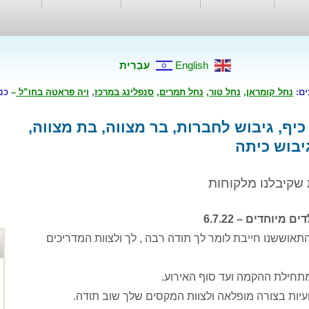
English
עִבְרִית
ים:
נחל קומראן
,
נחל טור
,
נחל תמרים
,
סנפלינג במרכז
,
ויה פראטה בחו”ל
–
כנ
כיף, גיבוש לחברות, בר מצווה, בת מצווה,
גיבוש כיתה
שקיבלנו מלקוחות
מיוחדים – 6.7.22
התאוששנו חייבת לומר לך תודה רבה , לך ולצוות המדריכים
מתחילת ההקמה ועד סוף האירוע.
עיות בצורה מופלאה ולצוות המקסים שלך שוב תודה.