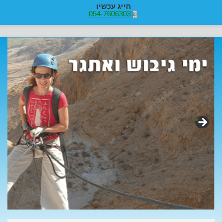
חייג עכשיו
054-7606303
>