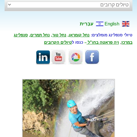
English
עִבְרִית
טיולי סנפלינג מומלצים:
נחל קומראן
,
נחל טור
,
נחל תמרים
,
סנפלינג
במרכז
,
ויה פראטה בחו”ל
–
כנסו ל
טיולים הקרובים