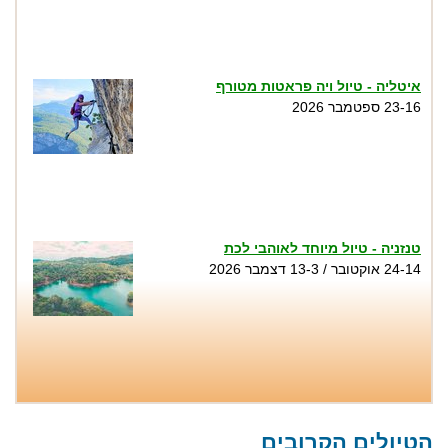
איטליה - טיול ויה פראטות מטורף
23-16 ספטמבר 2026
טנזניה - טיול מיוחד לאוהבי לכת
24-14 אוקטובר / 13-3 דצמבר 2026
טיול סנפלינג בנקיק השחור - נחל זויתן
שבת 1.8, שני 3.8, שישי 7.8, שבת 8.8, שישי
הטיולים הקרובים