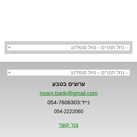
נועם בנק
ערוצים בטבע
noam.bank@gmail.com
נייד:054-7606303
054-2222060
צור קשר