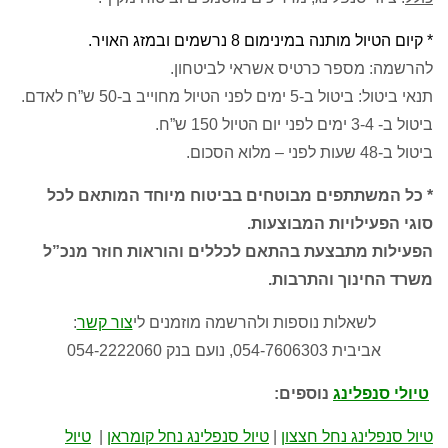
* קיום הטיול מותנה במינימום 8 נרשמים ובמזג האויר.
להרשמה: מספר כרטיס אשראי לביטחון.
תנאי ביטול: ביטול ב-5 ימים לפני הטיול מחוייב ב-50 ש”ח לאדם.
ביטול ב- 3-4 ימים לפני יום הטיול 150 ש”ח.
ביטול ב-48 שעות לפני – מלוא הסכום.
* כל המשתתפים מבוטחים בביטוח מיוחד המותאם לכל
סוגי הפעילויות המבוצעות.
הפעילות מתבצעת בהתאם לכללים והוראות חוזר מנכ”ל
משרד החינוך והתרבות.
לשאלות נוספות ולהרשמה מוזמנים לי
צור קשר
:
אביבית 054-7606303, נועם בנק 054-2222060
טיולי סנפלינג
נוספים:
טיול סנפלינג נחל חצצון
|
טיול סנפלינג נחל קומראן
|
טיול