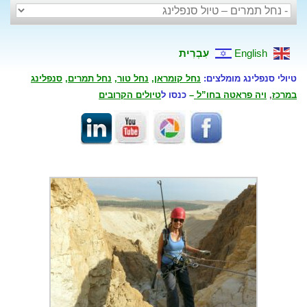
English
עִבְרִית
טיולי סנפלינג מומלצים:
נחל קומראן
,
נחל טור
,
נחל תמרים
,
סנפלינג
במרכז
,
ויה פראטה בחו”ל
–
כנסו ל
טיולים הקרובים