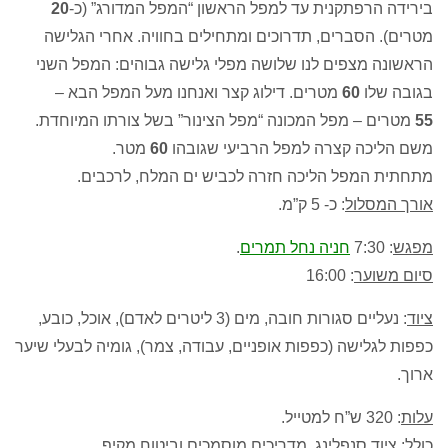
בירידה הרפתקנית עד למפל הראשון “המפל המדורג” (כ-
20
מטרים). הסברים, תדרוכים ומתחילים בחוויה. אחרי הגלישה
הראשונה מצפים לנו שלושה מפלי גלישה גבוהים: המפל השני
בגובה שלו
60
מטרים. דילוג קצר ואנחנו מעל המפל הבא –
55
מטרים – מפל המכונה “מפל הצינור” בשל צורתו המיוחדת.
משם הליכה קצרה למפל הרביעי שגובהו
60
מטר.
מתחתית המפל הליכה חזרה לכביש ים המלח, לרכבים.
אורך המסלול
: כ- 5 ק”מ.
מפגש
: 7:30
חניה נחל תמרים
.
סיום משוער
: 16:00
ציוד
: נעליים סגורות חובה, מים (3 ליטרים לאדם), אוכל, כובע,
כפפות לגלישה (כפפות אופניים, עבודה, צמר), גומיה לבעלי שיער
ארוך.
עלות
: 320 ש”ח למטייל.
כולל
: ציוד סנפלינג, מדריכים מוסמכים וביטוח מקיף.