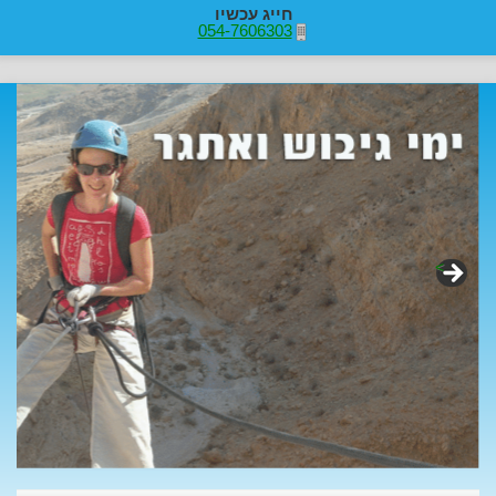
חייג עכשיו
054-7606303
>