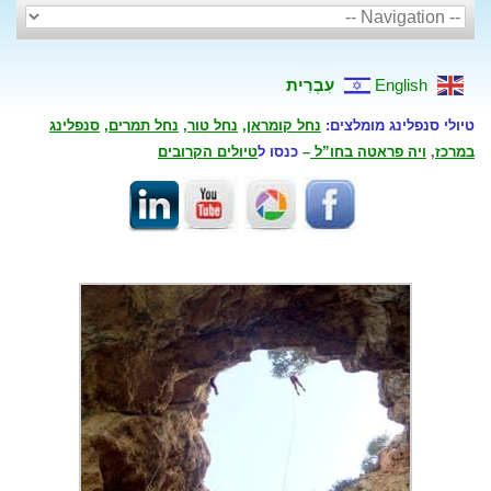
English
עִבְרִית
טיולי סנפלינג מומלצים:
נחל קומראן
,
נחל טור
,
נחל תמרים
,
סנפלינג
במרכז
,
ויה פראטה בחו”ל
–
כנסו ל
טיולים הקרובים