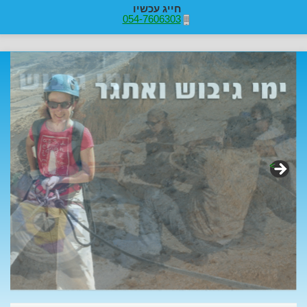
חייג עכשיו
054-7606303
>