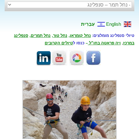
English
עִבְרִית
טיולי סנפלינג מומלצים:
נחל קומראן
,
נחל טור
,
נחל תמרים
,
סנפלינג
במרכז
,
ויה פראטה בחו”ל
–
כנסו ל
טיולים הקרובים