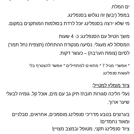
ים המלח.
במפל (יבש) זה נגלוש בסנפלינג.
מי שלא ירצה בסנפלינג יוכל לרדת בסולמות המותקנים במקום.
משך הטיול עם הסנפלינג: כ- 4 שעות
המסלול לא מעגלי. נסיעה מנקודת ההתחלה (תצפית נחל תמר)
לסיום (צומת הערבה) – כעשר דקות.
* אפשרי מגיל 7 * מתאים למתחילים * אפשר להצטרף בלי
לעשות סנפלינג.
ציוד מומלץ למטייל
:
נעלי הליכה סגורות חובה! תיק גב עם מים, אוכל קל. גומיה לבעלי
שיער ארוך.
בערוצים בטבע מדריכי סנפלינג מוסמכים, אחראים, סבלניים
ומאוד נחמדים!
ציוד סנפלינג תקני, מטופל ובמצב מצויין!