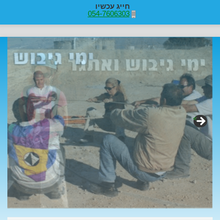
חייג עכשיו
054-7606303
>