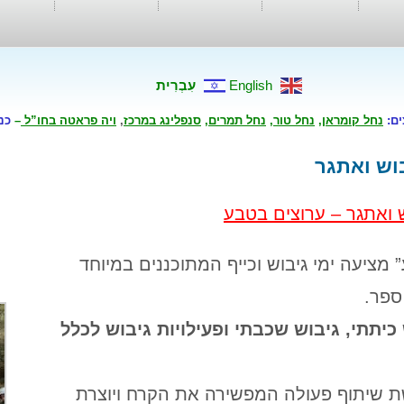
English
עִבְרִית
ים:
נחל קומראן
,
נחל טור
,
נחל תמרים
,
סנפלינג במרכז
,
ויה פראטה בחו”ל
–
כנ
וש ואתגר
 ואתגר – ערוצים בטבע
 מציעה ימי גיבוש וכייף המתוכננים במיוחד
ספר.
כיתתי, גיבוש שכבתי ופעילויות גיבוש לכלל
ת שיתוף פעולה המפשירה את הקרח ויוצרת