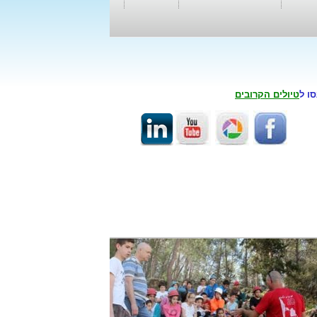
סו ל
טיולים הקרובים