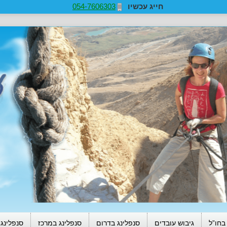
חייג עכשיו
054-7606303
בחו”ל
גיבוש עובדים
סנפלינג בדרום
סנפלינג במרכז
סנפלינג 