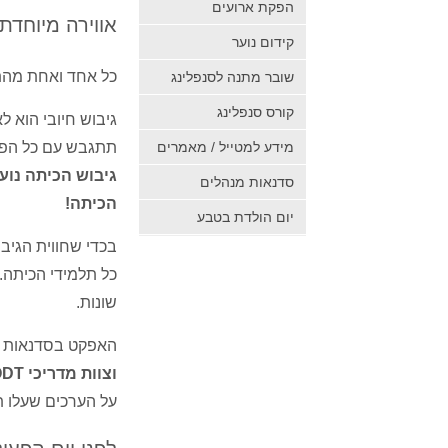
הפקת ארועים
אווירה מיוחדת
קידום נוער
כל אחד ואחת מהתל
שובר מתנה לסנפלינג
קורס סנפלינג
גיבוש חיובי הוא 
מידע למטייל / מאמרים
תתגבש עם כל הפר
גיבוש הכיתה נו
סדנאות מנהלים
הכיתה!
יום הולדת בטבע
בכדי שחווית הגיב
כל תלמידי הכיתה.
שונות.
האפקט בסדנאות מו
וצוות מדריכי
ODT מקצוע
על הערכים שעלו ת