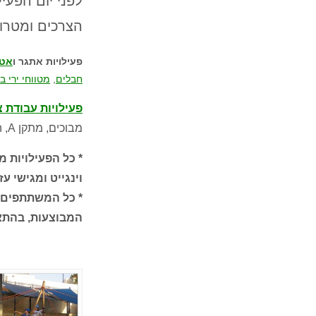
לפני יום הפעי
הצרכים ומטרו
פעילויות אתגר ו
אטר
חבלים
,
מטווחי ירי ב
פעילויות עבודת צ
מבוכים, מתקן A, הכדור הצף, לוליין נמוך, דייג משקולות, המוביל הארצי… ועוד.
* כל הפעילויות 
וינגייט ומגישי ע
* כל המשתתפים מ
המבוצעות, בהתאם