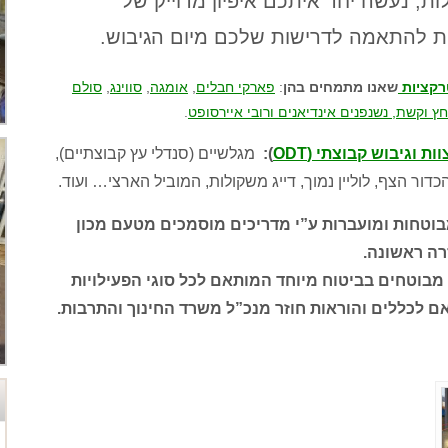
לות, נעשה יחד איתכם איפיון מדוייק של
ת להתאמה לדרישות שלכם מיום הגיבוש.
קציות
שאנו מתמחים בהן
:
פארקי חבלים
,
אומגה
,
סווינג
,
סולם
חץ וקשת, נשנפנים אינדיאנים ורובי איירסופט
.
וות וגיבוש קבוצתי (
ODT
):
מגלשיים (סנדלי עץ קבוצתיים),
מבוטחות ומועברות ע”י מדריכים מוסמכים מטעם מכון
זרה ראשונה.
בוטחים בביטוח מיוחד המותאם לכל סוגי הפעילויות
 לכללים והוראות חוזר מנכ”ל משרד החינוך והתרבות.