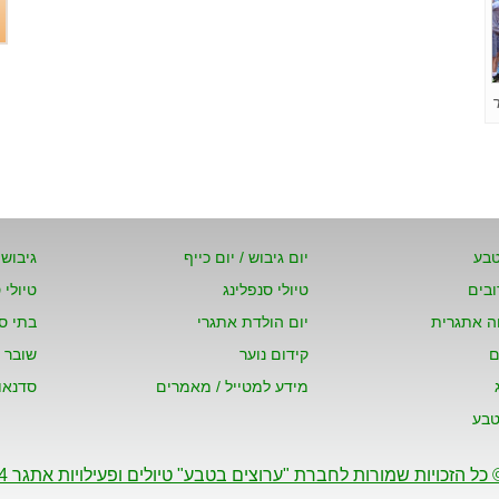
טבע
יום גיבוש / יום כייף
גיבוש צ
ובים
טיולי סנפלינג
טיולי 
וה אתגרית
יום הולדת אתגרי
בתי ס
ם
קידום נוער
שובר 
מידע למטייל / מאמרים
סדנאו
טבע
 כל הזכויות שמורות לחברת "ערוצים בטבע" טיולים ופעילויות אתגר 2004