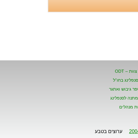
טיול סנפלינג בנקיק השחור
- נחל זויתן
שבת 1.8, שני 3.8, שישי 7.8,
שבת 8.8, שישי 14.8, שבת
15.8, חמישי 20.8...
וות – ODT
סנפלינג בחו”ל
פר גיבוש ואתגר
מתנה לסנפלינג
ת מנהלים
ערוצים בטבע