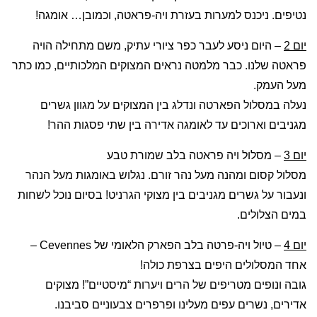
נטיפים. ניכנס למערות בעזרת ויה-פראטה, וכמובן… אומגה!
יום 2
– היום ניסע לעבר כפר ציורי עתיק, משם מתחילה הויה
פראטה שלנו. כבר מלמטה נראים המצוקים המלכותיים, כמו כתר
מעל העמק.
נעלה במסלול הפארטה ונדלג בין המצוקים על מגוון גשרים
מגניבים וארוכים עד לאומגה אדירה בין שתי פסגות ההר!
יום 3
– מסלול ויה פראטה בלב שמורת טבע
מסלול קסום ומהנה מעל נהר זורם. נגלוש באומגות מעל הנהר
ונעבור על גשרים מגניבים בין מצוקי הגרניט! בסיום נוכל לשחות
במים הצלולים.
יום 4
– טיול ויה-פרטה בלב הפארק הלאומי של Cevennes –
אחד המסלולים היפים בצרפת כולה!
גובה ונופים מטריפים של הרים ויערות “מיסטיים”! מצוקים
אדירים, נשרים עפים מעלינו ופרפרים צבעוניים סביבנו.