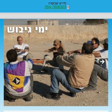
חייג עכשיו
054-7606303
>