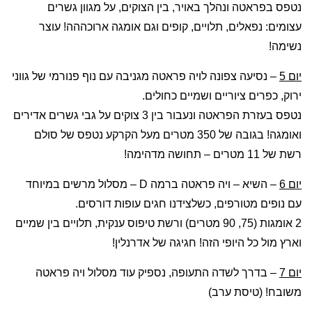
נטפס בפראטה ונהלך באויר, בין הצוקים, על מגוון גשרים
עצומים: נפאלים, תלויים, קופים וגם אומגה ארוכההה! עוצר
נשימה!
יום 5
–
נסיעה צפונה לויה פראטה מגניבה עם נוף פנורמי של גווני
ירוק, כפרים ציוריים ושמיים כחולים.
נטפס בעזרת הפראטה ונעבור בין 3 צוקים על גבי גשרים אדירים
ואומגה! בגובה של 350 מטרים מעל הקרקע נטפס של סולם
רשת של 11 מטרים – תחושה מדהימה!
יום 6
–
השיא – ויה פראטה ברמה D – מסלול מרשים במיוחד
עם נופים מטורפים, כשלצידנו חגים עופות דורסים.
2 אומגות (75, 90 מטרים) ורשת טיפוס ענקית, תלויים בין שמיים
וארץ מול כל היופי הזה! חגיגה של אדרנלין!
יום 7
– בדרך לשדה התעופה, נספיק עוד מסלול ויה פראטה
משובח! (טיסת ערב)