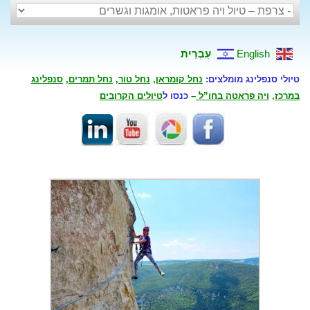
English
עִבְרִית
טיולי סנפלינג מומלצים:
נחל קומראן
,
נחל טור
,
נחל תמרים
,
סנפלינג
במרכז
,
ויה פראטה בחו”ל
–
כנסו ל
טיולים הקרובים