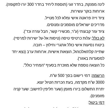
לינה מפנקת, בחדר זוגי (תוספת ליחיד בחדר 300 יורו לתקופה).
ארוחות בוקר עשירות.
ציוד וייה פראטה אישי ומלא לכל מטייל.
מדריכים ישראלים מוסמכים ומנוסים.
ציוד עזר קבוצתי (ע”ר, מכשירי קשר, חבל עזרה וכד’).
לא כולל
: עלות כרטיסי טיסה (טיסות אל-על ישירות למרסיי).
ביטוח נסיעות אישי כולל אתגרי וחילוץ – חובה.
שתייה קלה/אלכוהול, הוצאות אישיות. ארוחות ערב (נצא יחד
למסעדות באזור).
כל הוצאה נוספת שלא מוזכרת בסעיף “המחיר כולל”.
הרשמה
: דמי רישום בסך 500 ש”ח.
3000 ש”ח מקדמה, בעת הכרזת הטיול יוצא.
יתרת התשלום ביורו מזומן (שער חליפין לחישוב: שער קניה
מזומנים).
דמי ביטול
: