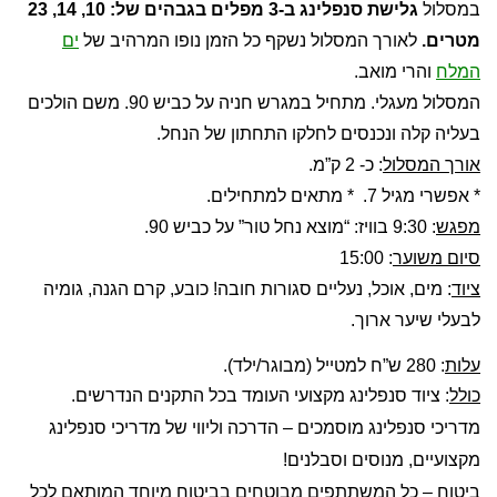
במסלול
גלישת סנפלינג ב-3 מפלים בגבהים של: 10, 14, 23
מטרים.
לאורך המסלול נשקף כל הזמן נופו המרהיב של
ים
המלח
והרי מואב.
המסלול מעגלי. מתחיל במגרש חניה על כביש 90. משם הולכים
בעליה קלה ונכנסים לחלקו התחתון של הנחל.
אורך המסלול
: כ- 2 ק”מ.
* אפשרי מגיל 7. * מתאים למתחילים.
מפגש
: 9:30 בוויז: “מוצא נחל טור” על כביש 90.
סיום משוער
: 15:00
ציוד
: מים, אוכל, נעליים סגורות חובה! כובע, קרם הגנה, גומיה
לבעלי שיער ארוך.
עלות
:
280 ש”ח למטייל (מבוגר/ילד).
כולל
: ציוד סנפלינג מקצועי העומד בכל התקנים הנדרשים.
מדריכי סנפלינג מוסמכים – הדרכה וליווי של מדריכי סנפלינג
מקצועיים, מנוסים וסבלנים!
ביטוח – כל המשתתפים מבוטחים בביטוח מיוחד המותאם לכל