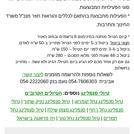
סוגי הפעילויות המבוצעות.
* הפעילות מתבצעת בהתאם לכללים והוראות חוזר מנכ”ל משרד
החינוך והתרבות.
* קיום הטיול מותנה במינימום 8 נרשמים ובמזג האויר.
תנאי ביטול
: ביטול ב-5 ימים לפני הטיול מחוייב ב-50 ש”ח לאדם.
ביטול ב-3-4 ימים לפני יום הטיול – 150 ש”ח.
ביטול ב-48 שעות לפני מלוא הסכום – 280 ש”ח.
גם אם רק אחד מכם לא הגיע ביום הטיול/ הגיע ולא עשה – מחוייב
בתשלום.
לשאלות נוספות ולהרשמה מוזמנים
ליצור קשר
:
אביבית 054-7606303 נועם בנק 054-2222060
טיולי סנפלינג
נוספים:
הטיולים הקרובים
טיול סנפלינג נחל קומראן
|
טיול סנפלינג נקיק שחור
|
טיולי
סנפלינג נחל רחף
|
סנפלינג מצוק שילת
|
טיול סנפלינג נחל
תמרים
|
טיול סנפלינג נחל טור
|
ויה פראטה בישראל