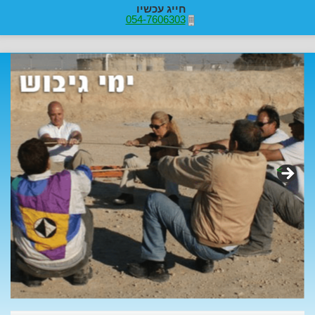
חייג עכשיו
054-7606303
>