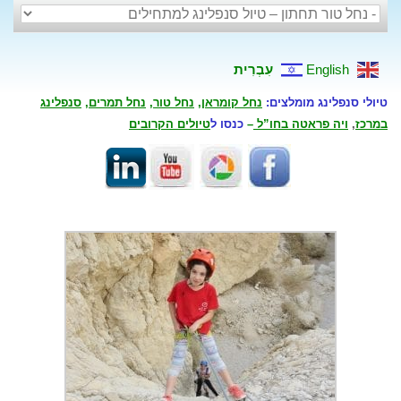
English
עִבְרִית
טיולי סנפלינג מומלצים:
נחל קומראן
,
נחל טור
,
נחל תמרים
,
סנפלינג
במרכז
,
ויה פראטה בחו”ל
–
כנסו ל
טיולים הקרובים