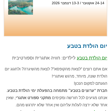
24-14 אוקטובר / 13-3 דצמבר 2026
טיול סנפלינג בנקיק השחור - נחל זויתן
שבת 1.8, שני 3.8, שישי 7.8, שבת 8.8, שישי
יום הולדת בטבע
14.8, שבת 15.8, חמישי 20.8...
יום הולדת בטבע
לילדים
:
חוויה אתגרית וספורטיבית
אם אתם רוצים
“
לצאת מהקופסא
“?
לצאת מהשיגרה
?
ולחגוג יום
הולדת שונה
,
מיוחד
,
מרגש ואתגרי
!
הגעתם למקום הנכון
!
חברת
“
ערוצים בטבע
”
מתמחה בהפעלת ימי הולדת בטבע
.
אנחנו מגיעים לכל חורשה ומקימים
מתקני ספורט אתגרי
,
שאין
אחד שלא ירצה לעלות עליהם ואין אחד שלא יתרגש מהם
.