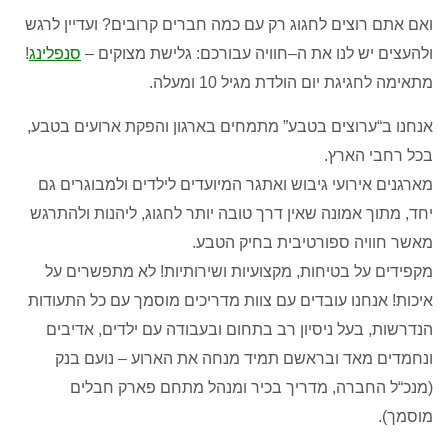
ואם אתם רוצים לחגוג רק עם כמה חברים קרובים
?
ועדיין לרגש
ולהעצים יש לנו את ה
–
חוויה עבורכם
:
גלישת מצוקים –
סנפלינג
!
מתאימה לחגיגת יום הולדת מגיל
10
ומעלה
.
אנחנו ב
“
ערוצים בטבע
”
מתמחים בארגון והפקת ארועים בטבע
,
בכל רחבי הארץ
.
מארגנים אירועי גיבוש ואתגר המיועדים לילדים ולמבוגרים גם
יחד
,
מתוך אמונה שאין דרך טובה יותר לחגוג
,
ליהנות ולהתרגש
מאשר חוויה ספורטיבית בחיק הטבע
.
מקפידים על בטיחות
,
מקצועיות ושירותיות
!
לא מתפשרים על
איכות
!
אנחנו עובדים עם צוות מדריכים מוסמך עם כל התעודות
הנדרשות
,
בעל ניסיון רב בתחום ובעבודה עם ילדים
,
אדיבים
ונחמדים מאד ובראשם תמיד מנחה את הארוע – נוע
ם בנק
(
מנכ
“
ל החברה
,
מדריך בכיר ומנהל מתחם פארק חבלים
מוסמך
).