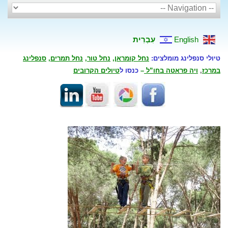
English
עִבְרִית
טיולי סנפלינג מומלצים:
נחל קומראן
,
נחל טור
,
נחל תמרים
,
סנפלינג
במרכז
,
ויה פראטה בחו”ל
–
כנסו ל
טיולים הקרובים