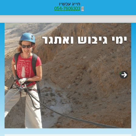
חייג עכשיו
054-7606303
>