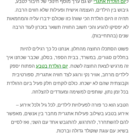
ל
יום הולדת אתגרי
יש גם ערך מוסף חינוכי של חיבור לטבע
,
גיבוש בין הילדים
,
העצמה אישית ופעילות שלא חווים הרבה
.
תהיה זו היום הולדת הכי שווה
!
כזו שכולם ידברו עליה והמחמאות
לא יפסיקו להגיע והכי חשוב החוויה תשאר בזכ
רון לעוד הרבה
שנים
(
בהתחייבות
).
פשוט הסתכלו החוצה מהחלון
.
אנחנו כל כך רגילים להיות
בחללים סגורים
,
במשרד
,
בבית הספר
,
בסלון
,
שכבר שכחנו איך
זה מרגיש לצאת החוצה לשטח
.
יום
הולדת
בטבע
הפתוח יספק
לילדים מרחב
,
אוויר נקי ורוגע לצד חוויה אתגרית
,
ספורטיבית
וקבוצתית שהם לא ישכחו
.
כולם לוקחים חלק פעיל ביום ההולדת
בכל זמן נתון
,
שותפים למשימה ומעודדים להצלחה
.
הטבע הוא כר פורה לפעילויות לילדים
,
לכל גיל ולכל אירוע
–
אירוע בטבע בשילוב פעילות אתגרית מחבר בין אנשים
,
מאפשר
להם להשתחרר
,
להתרגש
,
להתגבש אחד עם השני
,
ואז לסיים
בשיא
:
עם עוגת שוקולד גדולה וברכות
.