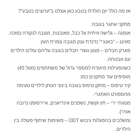
אז מה כולל יום הולדת בטבע כאן אצלנו ב
“
ערוצים בטבע
“?
מתקני אתגר בגובה
:
אומגה
–
גלישה זויתית על כבל
,
מאובטח
,
מגובה לנקודה נמוכה
.
סווינג –
“
באנג
‘
י
”
נדנדת ענק מגובה צמרת העץ
.
פארק חבלים – מגוון גשרי חבלים בגובה עליהם עולים הילדים
עם אבטחה
.
כשהפעילות מיועדת למספר גדול של משתתפים
(
מעל
45)
מוסיפים עוד מתקנים כמו
:
קיר טיפוס
–
מתקן טיפוס בגובה בינוני הנותן לילדים טעימה
מהספורט האתגרי
.
מטווחי ירי
–
חץ וקשת
,
נשפנים אינדיאנים
,
איירסופט
(
רובה
אוויר
).
ומשלבים בהפעלות גיבוש
ODT –
משימות שיתוף פעולה בין
הילדים
.