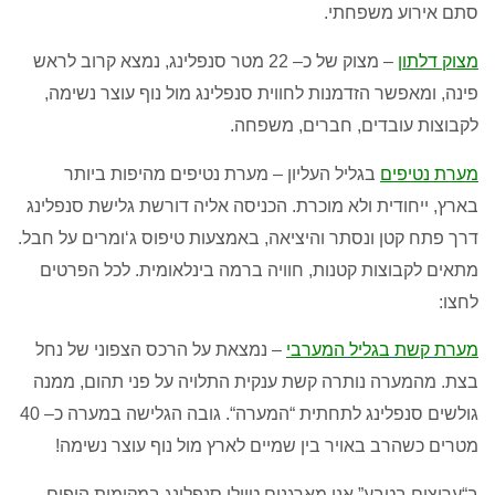
סתם אירוע משפחתי
.
מצוק דלתון
– מצוק של כ
– 22
מטר סנפלינג
,
נמצא קרוב לראש
פינה
,
ומאפשר הזדמנות לחווית סנפלינג מול נוף עוצר נשימה
,
לקבוצות עובדים
,
חברים
,
משפחה
.
מערת נטיפים
בגליל העליון
–
מערת נטיפים מהיפות ביותר
בארץ
,
ייחודית ולא מוכרת
.
הכניסה אליה דורשת גלישת סנפלינג
דרך פתח קטן ונסתר והיציאה
,
באמצעות טיפוס ג
‘
ומרים על חבל
.
מתאים לקבוצות קטנות
,
חוויה ברמה בינלאומית
. לכל הפרטים
לחצו:
מערת
קשת
בגליל
המערבי
–
נמצאת על הרכס הצפוני של נחל
בצת
.
מהמערה נותרה קשת ענקית התלויה על פני תהום
,
ממנה
גולשים סנפלינג לתחתית
“
המערה
“.
גובה הגלישה במערה כ
– 40
מטרים כשהרב באויר בין שמיים לארץ מול נוף עוצר נשימה
!
ב
“
ערוצים בטבע
”
אנו מארגנים טיולי סנפלינג במקומות היפים