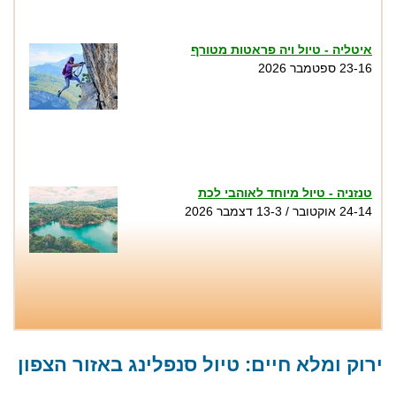
איטליה - טיול ויה פראטות מטורף
23-16 ספטמבר 2026
טנזניה - טיול מיוחד לאוהבי לכת
24-14 אוקטובר / 13-3 דצמבר 2026
טיול סנפלינג בנקיק השחור - נחל זויתן
שבת 1.8, שני 3.8, שישי 7.8, שבת 8.8, שישי
ירוק ומלא חיים: טיול סנפלינג באזור הצפון
14.8, שבת 15.8, חמישי 20.8...