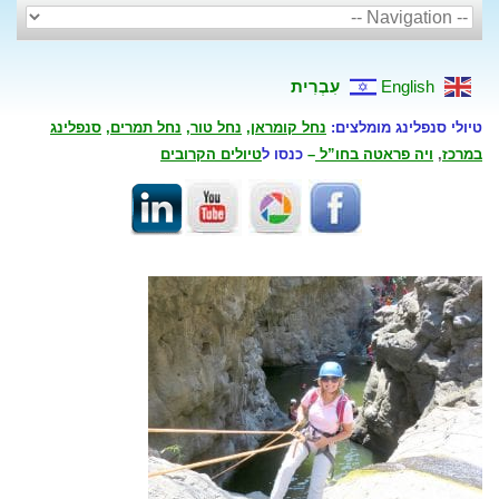
English
עִבְרִית
טיולי סנפלינג מומלצים:
נחל קומראן
,
נחל טור
,
נחל תמרים
,
סנפלינג
במרכז
,
ויה פראטה בחו”ל
–
כנסו ל
טיולים הקרובים