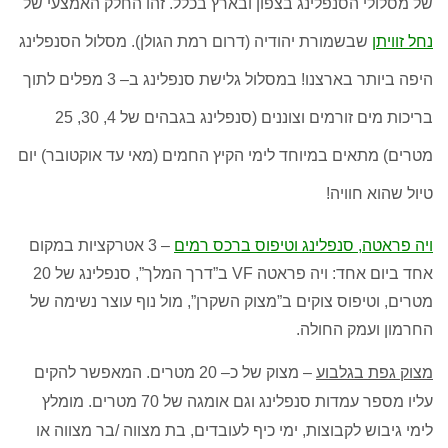
של מסלולי הסנפלינג בצפון ובארץ בכלל
.
זהו החלק האמצעי של
נחל זוויתן
שבשמורת יהודיה
(
דרום רמת הגולן
).
מסלול הסנפלינג
היפה ביותר בארצנו
!
במסלול גלישת סנפלינג ב
– 3
מפלים לתוך
בריכות מים זורמים וצוננים
(
סנפלינג בגבהים של
4, 30, 25
מטרים
)
מתאים במיוחד לימי הקיץ החמים
(
מאי עד אוקטובר
)
יום
טיול שהוא חוויה
!
ויה פראטה, סנפלינג וטיפוס ברכס רמים
– 3 אטרקציות במקום
אחד ביום אחד: ויה פראטה VF ב”דרך המלך”, סנפלינג של 20
מטרים, וטיפוס צוקים ב”מצוק השקרן”, מול נוף עוצר נשימה של
החרמון ועמק החולה.
מצוק גפת בגלבוע
–
מצוק של כ
– 20
מטרים
.
המאפשר להקים
עליו מספר עמדות סנפלינג וגם אומגה של
70
מטרים
.
מומלץ
לימי גיבוש לקבוצות
,
ימי כיף לעובדים
,
בת מצווה
/
בר מצווה או