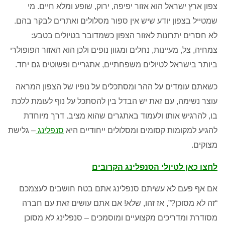
צפון ארץ ישראל הוא אזור יפיפה
,
ירוק
,
שופע ומלא חיים
.
מי
שמטייל בצפון יודע שיש אין ספור מסלולים ואתרים לבקר בהם
.
לא חסרים יתרונות לאזור הצפון כשמדובר בטיולים בטבע
:
צמחיה
,
צל
,
מעיינות
,
נחלים ומגוון נופים ולכן הוא האזור הפופולרי
ביותר בישראל לטיולים משפחתיים
,
אתגריים ופשוטים גם יחד
.
כשאתם עומדים על ההר ומסתכלים על נופיו של הצפון המראה
עוצר נשימה
,
עם זאת יש הבדל בין
להסתכל על נוף לעומת ללכת
בו
,
להרגיש אותו ולעמוד באתגרים שהוא מציב
.
דרך מיוחדת
להגיע למקומות קסומים ומסלולים ייחודיים היא
סנפלינג
– גלישת
מצוקים
.
לחצו כאן לטיולי הסנפלינג הקרובים
אם אף פעם לא עשיתם סנפלינג אתם בטח חושבים לעצמכם
“
זה לא מסוכן
?”,
אז זהו
,
שלא
!
אם אתם עושים זאת עם חברה
מסודרת ומדריכים מקצועיים ומוסמכים – סנפלינג לא מסוכן