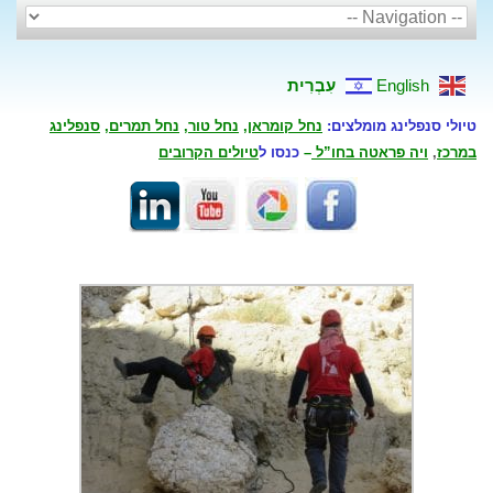
English
עִבְרִית
טיולי סנפלינג מומלצים:
נחל קומראן
,
נחל טור
,
נחל תמרים
,
סנפלינג
במרכז
,
ויה פראטה בחו”ל
–
כנסו ל
טיולים הקרובים