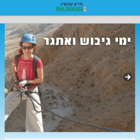
חייג עכשיו
054-7606303
>