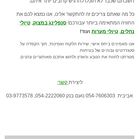
חשבתם שכבר לא תוכלו להרגיש קרובים יותר איתם.
כל מה שאתם צריכים זה להתקשר אלינו, אנו נמצא לכם את
החוויה המתאימה ביותר עבורכם!
סנפלינג במצוק,
טיולי
נחלים
,
טיולי מערות
ועוד!
אנו מאמינים ביחס אישי, שירות הלקוח ואמינות, תוך הקפדה על
סטנדרטים גבוהים של בטיחות.
מטרתנו לחוות את הטבע והארץ ולחוש אתכם מאותגרים ונהנים.
ליצירת
קשר
:
אביבית 054-7606303 נועם בנק 054-2222060, 03-9773578