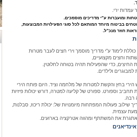
.
 עמדות ירי.
טחות ומועברות ע”י מדריכים מוסמכים.
ים בביטוח מיוחד המותאם לכל סוגי הפעילויות המבוצעות,
אות חוזר מנכ”ל.
ת
כוללת לימוד ע”י מדריך מוסמך וירי חצים לעבר מטרות
שתות וחצים מקצועיים,
החיצים, כדי שהפעילוּת תהיה בטוּחה לחלוּטין
.
למבוגרים ולילדים
.
ירי בחץ והקשת למטרות של מלחמה וציד. היום פותח הירי
תחביב וספורט. ספורט של קליעה למטרה, דורש יכולות פיזיות
 רבה.
ך שילוב פעולות המפתחות מיומנויות של: יכולת ריכוז, סבלנות,
מעת עצמית.
אתגרת את המשתתף ומהווה אטרקציה בארועים.
ינדיאנים