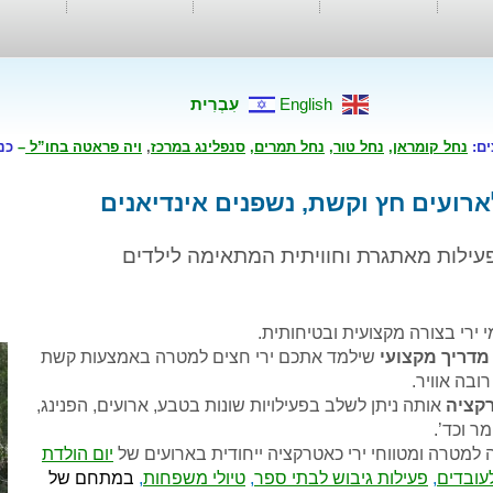
English
עִבְרִית
ים:
נחל קומראן
,
נחל טור
,
נחל תמרים
,
סנפלינג במרכז
,
ויה פראטה בחו”ל
–
כנ
לארועים חץ וקשת, נשפנים אינדיאנים
פעילות מאתגרת וחוויתית המתאימה לילדים
 ירי בצורה מקצועית ובטיחותית.
מדריך מקצועי
שילמד אתכם ירי חצים למטרה באמצעות קשת
ובה אוויר.
קציה
אותה ניתן לשלב בפעילויות שונות בטבע, ארועים, הפנינג,
ר וכד’.
 למטרה ומטווחי ירי כאטרקציה ייחודית בארועים של
יום הולדת
לעובדים
,
פעילות גיבוש לבתי ספר
,
טיולי משפחות
,
במתחם של