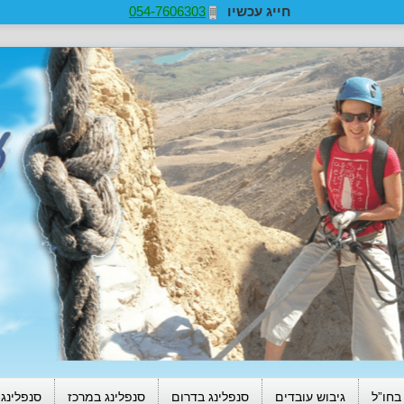
חייג עכשיו
054-7606303
בחו”ל
גיבוש עובדים
סנפלינג בדרום
סנפלינג במרכז
סנפלינג 