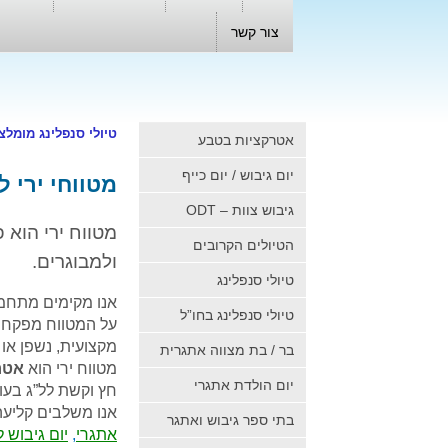
צור קשר
טיולי סנפלינג מומלצ
אטרקציות בטבע
יום גיבוש / יום כייף
מטווחי ירי 
גיבוש צוות – ODT
מטווח ירי הוא 
הטיולים הקרובים
ולמבוגרים.
טיולי סנפלינג
אנו מקימים מתחמי
טיולי סנפלינג בחו”ל
על המטווח מפקח
מקצועית, נשפן או ר
בר / בת מצווה אתגרית
מטווח ירי הוא
אטר
יום הולדת אתגרי
חץ וקשת לל”ג בעומ
אנו משלבים קליעה
בתי ספר גיבוש ואתגר
אתגרי
,
יום גיבוש 