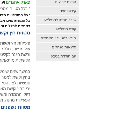
הפקת ארועים
פארק אתגרים
ועוד
* בכל מטווח מספר
קידום נוער
* כל הפעילויות מבו
שובר מתנה לסנפלינג
כל המשתתפים מבוטח
בהתאם לכללים והור
קורס סנפלינג
מטווח חץ וקש
מידע למטייל / מאמרים
פעילות חץ וקשת
סדנאות מנהלים
אולימפיות, כולל ק
ורשת הגנה לקליטת 
יום הולדת בטבע
הקשתות מותאמות 
במשך שנים שימש ה
בחץ וקשת למטרות 
ונפשיות לצד הנאה
ירי בחץ וקשת מצרי
דיוק, התמדה ומש
הפעילות מהנה, מ
מטווח נשפנים א