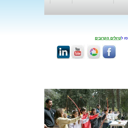
סו ל
טיולים הקרובים