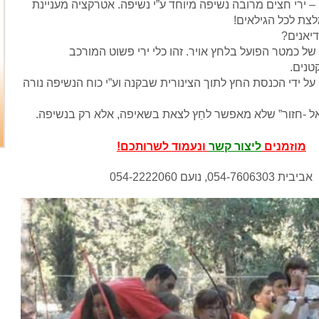
– ירי חצים מרובה נשיפה מיוחד ע”י נשיפה. אטרקציה מעניינת
לצת לכל הגילאים!
דיאנים?
של כמטר הפועל בלחץ אויר. זהו כלי ירי פשוט המורכב
טנים.
 ידי הכנסת החץ לתוך הצינורית שבקנה וע”י כוח הנשיפה נורה
“אל -חזור” שלא מאפשר לחֵץ לצאת בשאיפה, אלא רק בנשיפה.
מוזמנים
ליצור קשר
ונעמוד לשרותכם!
אביבית 054-7606303, נועם 054-2222060