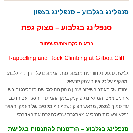
טיול סנפלינג בנקיק השחור - נחל זויתן
שבת 1.8, שני 3.8, שישי 7.8, שבת 8.8, שישי
סנפלינג בגלבוע – סנפלינג בצפון
14.8, שבת 15.8, חמישי 20.8...
סנפלינג בגלבוע – מצוק גפת
בתאום לקבוצות/משפחות
Rappelling and Rock Climbing at Gilboa Cliff
גלישת סנפלינג חוויתית ממצוק גפת הממוקם על דרך נוף גלבוע
ומשקיף על כל איזור עמק יזרעאל.
ייחודו של האתר בשילוב שבין מצוק נוח לגלישת סנפלינג וחורש
אורנים נעים, המתאים לפיקניק בזמן ההמתנה. הגעה עם הרכב
עד סמוך למצוק, מראש הצוק נשקף נוף מקסים של העמק, האויר
נפלא ופעילות סנפלינג מאתגרת שתעלה לכם את האדרנלין.
סנפלינג בגלבוע – הזדמנות להתנסות בגלישת