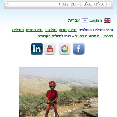
English
עִבְרִית
טיולי סנפלינג מומלצים:
נחל קומראן
,
נחל טור
,
נחל תמרים
,
סנפלינג
במרכז
,
ויה פראטה בחו”ל
–
כנסו ל
טיולים הקרובים