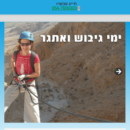
חייג עכשיו
054-7606303
>