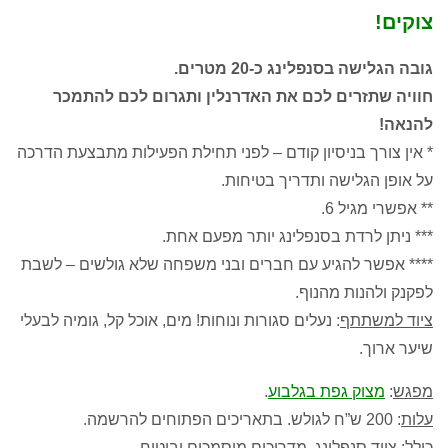
צוקים!
גובה הגלישה בסנפלינג כ-20 מטרים.
חוויה שתזרים לכם את האדרנלין ותגרום לכם להתמכר
להנאה!
* אין צורך בניסיון קודם – לפני תחילת הפעילות מתבצעת הדרכה
על אופן הגלישה ותדריך בטיחות.
** אפשרי מגיל 6.
*** ניתן לרדת בסנפלינג יותר מפעם אחת.
**** אפשר להגיע עם חברים ובני משפחה שלא גולשים – לשבת
לפקנק ולהנות מהנוף.
ציוד למשתתף
: נעלים סגורות ונוחות! מים, אוכל קל, גומיה לבעלי
שיער ארוך.
מפגש
:
מצוק גפת בגלבוע
.
עלות
: 200 ש”ח לגולש. בתאריכים הפתוחים להרשמה.
כולל
: ציוד סנפלינג, מדריכים מוסמכים וביטוח.