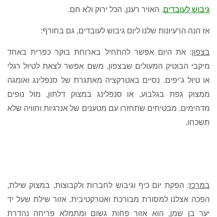
גיבוש
לעובדים
.
האויר רענן
,
הכל ירוק ולא חם
.
אז הנה הרעיונות שלנו ליום גיבוש לעובדים
,
גם בחורף
:
בצפון
:
את היום אפשר להתחיל בארוחת בוקר כפרית באחד
מיקבי הבוטיק המעולים שבצפון
.
משם אפשר לצאת לטיול רגלי
או טיול ג
‘
יפים
.
נסיים באטרקציה מאתגרת של סנפלינג ואומגה
ממצוק גפת בגלבוע
,
או סנפלינג במצוק דלתון
,
מול נופים
מדהימים
.
מבטיחים שתחזרו עם מטענים של אנרגיות וחוויה שלא
תשכחו
.
במרכז
:
הפקת יום כיף וגיבוש לחברות ולקבוצות
,
במצוק
שילת
,
הפכה אצלנו למסורת מבורכת ואטרקטיבית
.
אזור שילת שעל יד
יער בן שמן
,
הוא אזור פחות גשום ומתמלא פריחה נהדרת