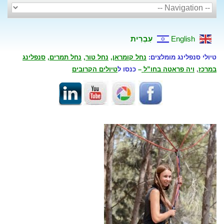
English
עִבְרִית
טיולי סנפלינג מומלצים:
נחל קומראן
,
נחל טור
,
נחל תמרים
,
סנפלינג
במרכז
,
ויה פראטה בחו”ל
–
כנסו ל
טיולים הקרובים