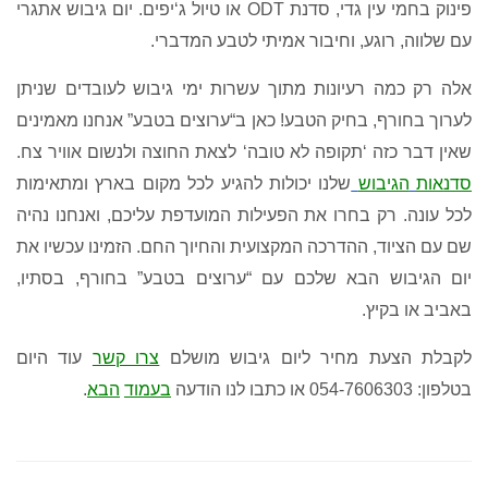
פינוק בחמי עין גדי
,
סדנת
ODT
או טיול ג
‘
יפים
.
יום גיבוש אתגרי
עם שלווה
,
רוגע
,
וחיבור אמיתי לטבע המדברי
.
אלה רק כמה רעיונות מתוך עשרות ימי גיבוש לעובדים שניתן
לערוך בחורף
,
בחיק הטבע
!
כאן ב
“
ערוצים בטבע
”
אנחנו מאמינים
שאין דבר כזה
‘
תקופה לא טובה
‘
לצאת החוצה ולנשום אוויר צח
.
סדנאות
הגיבוש
שלנו יכולות להגיע לכל מקום בארץ ומתאימות
לכל עונה
.
רק בחרו את הפעילות המועדפת עליכם
,
ואנחנו נהיה
שם עם הציוד
,
ההדרכה המקצועית והחיוך החם
.
הזמינו עכשיו את
יום הגיבוש הבא שלכם עם
“
ערוצים בטבע
”
בחורף
,
בסתיו
,
באביב או בקיץ
.
לקבלת הצעת מחיר ליום גיבוש מושלם
צרו קשר
עוד היום
בטלפון
: 054-7606303
או
כתבו לנו הודעה
בעמוד
הבא
.