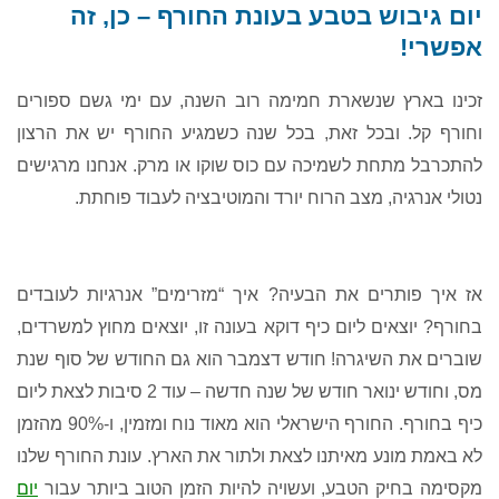
שבת 1.8, שני 3.8, שישי 7.8, שבת 8.8, שישי
יום גיבוש בטבע בעונת החורף – כן, זה
14.8, שבת 15.8, חמישי 20.8...
אפשרי!
זכינו בארץ שנשארת חמימה רוב השנה
,
עם ימי גשם ספורים
וחורף קל
.
ובכל זאת
,
בכל שנה כשמגיע החורף יש את הרצון
להתכרבל מתחת לשמיכה עם כוס שוקו או מרק
.
אנחנו מרגישים
נטולי אנרגיה
,
מצב הרוח יורד והמוטיבציה לעבוד פוחתת
.
אז איך פותרים את הבעיה
?
איך
“
מזרימים
”
אנרגיות לעובדים
בחורף
?
יוצאים ליום כיף דוקא בעונה זו
,
יוצאים מחוץ למשרדים
,
שוברים את השיגרה
!
חודש דצמבר הוא גם החודש של סוף שנת
מס
,
וחודש ינואר חודש של שנה חדשה – עוד
2
סיבות לצאת ליום
כיף בחורף
.
החורף הישראלי הוא מאוד נוח ומזמין
,
ו
-90%
מהזמן
לא באמת מונע מאיתנו לצאת ולתור את הארץ
.
עונת החורף שלנו
מקסימה בחיק הטבע
,
ועשויה להיות הזמן הטוב ביותר עבור
יום