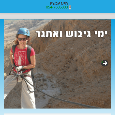
חייג עכשיו
054-7606303
>