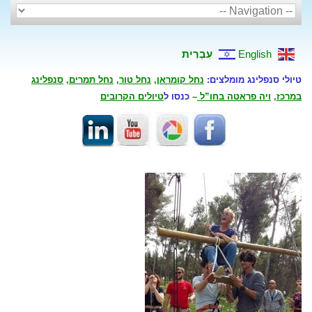
English
עִבְרִית
טיולי סנפלינג מומלצים:
נחל קומראן
,
נחל טור
,
נחל תמרים
,
סנפלינג
במרכז
,
ויה פראטה בחו”ל
–
כנסו ל
טיולים הקרובים