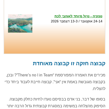
טנזניה - טיול מיוחד לאוהבי לכת
24-14 אוקטובר / 13-3 דצמבר 2026
טיול סנפלינג בנקיק השחור - נחל זויתן
שבת 1.8, שני 3.8, שישי 7.8, שבת 8.8, שישי
קבוצה חזקה זו קבוצה מאוחדת
14.8, שבת 15.8, חמישי 20.8...
מכירים את האמרה המפורסמת “There’s no I in Team”? ובכן,
בקבוצה מגובשת באמת אין “אני”. קבוצה חייבת לעבוד ביחד כדי
להצליח.
בסופו של דבר, בני אדם בבסיסם נועדו לחיות כחלק מקבוצה.
הסיפוק מהצלחה במשימה במסגרת קבוצתית גדול הרבה יותר