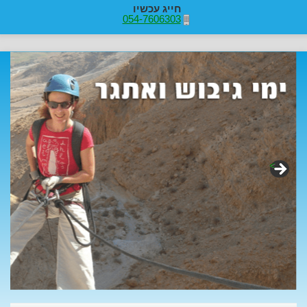
חייג עכשיו
054-7606303
>