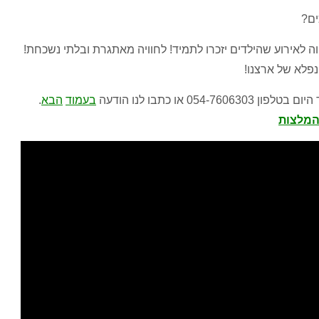
ם
?
ה לאירוע שהילדים יזכרו לתמיד
!
לחוויה מאתגרת ובלתי נשכחת
!
פלא של ארצנו
!
 היום בטלפון
054-7606303
או כתבו לנו הודעה
בעמוד
הבא
.
המלצות