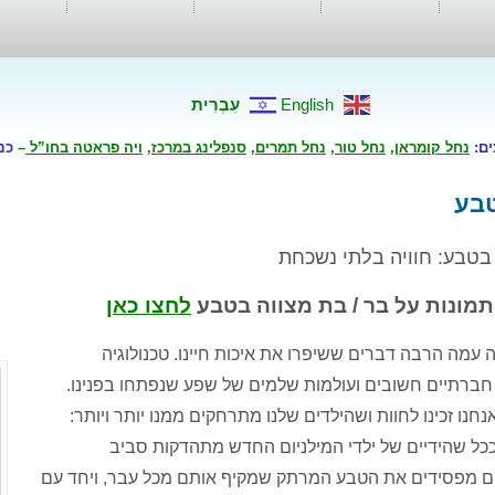
English
עִבְרִית
ים:
נחל קומראן
,
נחל טור
,
נחל תמרים
,
סנפלינג במרכז
,
ויה פראטה בחו”ל
–
כנ
טבע
 בט
בע
:
חוויה בלתי נשכחת
תמונות על בר / בת מצווה בטבע
לחצו כאן
 עמה הרבה דברים ששיפרו את איכות חיינו
.
טכנולוגיה
 חברתיים חשובים ועולמות שלמים של שפע שנפתחו בפנינו
.
חנו זכינו לחוות ושהילדים שלנו מתרחקים ממנו יותר ויותר
:
כל שהידיים של ילדי המילניום החדש מתהדקות סביב
ם מפסידים את הטבע המרתק שמקיף אותם מכל עבר
,
ויחד עם