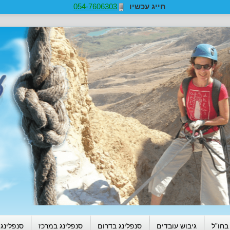
חייג עכשיו
054-7606303
בחו”ל
גיבוש עובדים
סנפלינג בדרום
סנפלינג במרכז
סנפלינג 