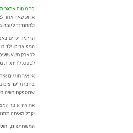
בר מצווה אתגרית
ארוע שאף אחד לא
ולהתנדנד לגובה בי
הרי מה ילדים באמ
המפוארים
.
ילדים 
לפארק השעשועים 
לטפס
,
להיתלות מ
אז איך חוגגים איר
בחברת
“
ערוצים ב
שמספקת חוויה בל
את אירוע בר המצ
יקבל מאיתנו מתנה
המשתתפים
,
יחולק