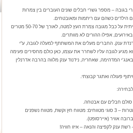
 בגובה – מספר גשרי חבלים שונים העוברים בין צמרות
ם הילדים כשהם עם ריתמות ומאובטחים
.
ויתית על כבל מגובה צמרת העץ למטה
,
לאורך של
50-70
מטרים
באירועים
,
אפילו ההורים לא מוותרים
.
נדת ענק
.
החברים מעלים את המשתתף למעלה לגובה
,
ע
“
י
א מגיע לגובה עליו לשחרר את עצמו
,
כאן כולם מחסירים פעימה
באנג
‘
י המדהימה
,
שאחריה
,
נידנוד ענק מלווה בהרבה אדרנלין
תוף פעולה ואתגר קבוצתי
.
לבחירה
:
 סולם חבלים עם אבטחה
.
טרות –
3
סוגי מטווחים
:
מטווח
חץ וקשת
,
מטווח נשפנים
ברובה אוויר
(
איירסופט
).
רשת ענק לקפיצה והנאה – איזו חוויה
!