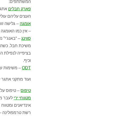
המשתתפים
:
פארק חבלים
אתגרי
העצים עליהם עולי
אומגה
– גלישה זו
–
אין כמו האומגה 
סווינג
–
“
באנג
‘
י
”
נד
משיכת חבל
.
כשהו
בציפייה לנפילת ה
וכיף
.
ODT
–
משימות שי
ועוד מתקני אתגר 
טיפוס
– טיפוס על
מטווחי ירי
לעבר מ
אינדיאנים ומטווח 
רשת טרמפולינה
– 