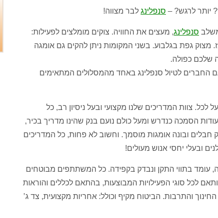
?
יותר לרגש
? –
סנפלינג
לבר מצווה
!
משלב
סנפלינג
,
מעצים את החוויה
.
צוקים מומלצים לפעילות
:
.
מצוק גפת בגלבוע
.
בשני המקומות ניתן להקים גם אומגה
ה שלכם כפולה
.
 החברים לטיול סנפלינג באחד מהמסלולים המתאימים
ל לכל
.
צוות המדריכים שלנו מקצועי ובעל ניסיון רב
,
כל
ודות הסמכה כנדרש ומעל כולם נועם בנק שהינו מדריך בכיר
,
חבלים ובונה אומגות מוסמך
.
וחשוב לא פחות
,
כל המדריכים
ים ובעלי יחסי אנוש מעולים
!
ה
,
עומד בתווי התקן ונבדק בקפידה
.
כל המשתתפים מבוטחים
תאם לכל סוגי הפעילויות המבוצעות
,
בהתאם לכללים והוראות
החינוך והתרבות
.
הביטוח מקיף וכולל
:
אחריות מקצועית
,
צד ג’