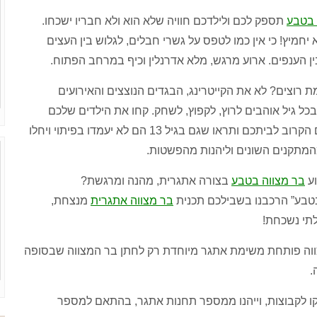
 בטבע
תספק לכם ולילדכם חוויה שלא הוא ולא חבריו ישכחו
.
 יחמיץ
!
כי אין כמו לטפס על גשרי חבלים
,
לגלוש בין העצים
ן הענפים
.
ארוע מרגש
,
מלא אדרנלין וכיף במרחב הפתוח
.
ת רוצים
?
לא את הקייטרינג
,
הבגדים הנוצצים והאירועים
בכל גיל אוה
בים לרוץ
,
לקפוץ
,
לשחק
.
קחו את הילדים שלכם
הקרוב לביתכם ותראו שגם בגיל
13
הם לא יעמדו בפיתוי ויחלו
המתקנים השונים וליהנות מהפשטות
.
וע
בר מצווה בטבע
בצורה אתגרית
,
מהנה ומרגשת
?
טבע
”
הרכבנו בשבילכם תכנית
בר מצווה אתגרית
מנצחת
,
תי נשכחת
!
ווה פותחת משימת אתגר מיוחדת רק לחתן בר המצווה שבסופה
.
ו לקבוצות
,
וייהנו ממספר תחנות אתגר
,
בהתאם למספר