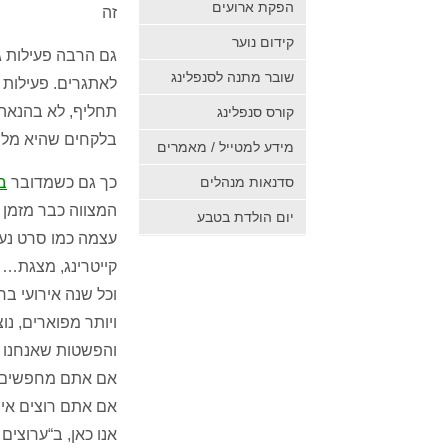
הפקת ארועים
זה
קידום נוער
גם הרבה פעילות ג
שובר מתנה לסנפלינג
לאתגרים
.
פעילות 
תחליף
,
לא בהנאה 
קורס סנפלינג
בלקחים שהיא מל
מידע למטייל / מאמרים
סדנאות מנהלים
כך גם כשמדובר
ב
המצווה כבר מזמן 
יום הולדת בטבע
עצמה כמו סרט נע
קייטרינג
,
מצגת
…
וכל שנה אירועי בר
ויותר מפוארים
,
נו
והפשטות שאנחנו מ
אם אתם מחפשים 
אם אתם רוצים אי
אנו כאן
,
ב
“
ערוצים