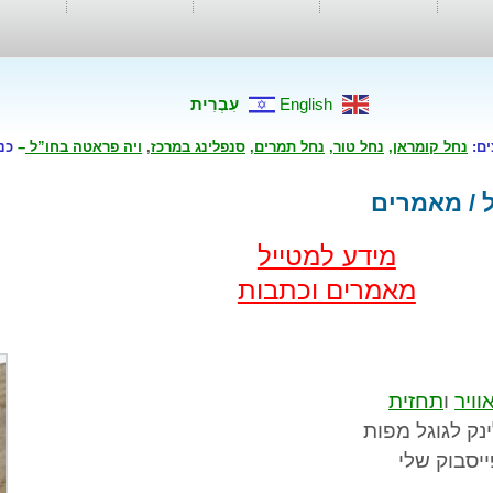
English
עִבְרִית
ים:
נחל קומראן
,
נחל טור
,
נחל תמרים
,
סנפלינג במרכז
,
ויה פראטה בחו”ל
–
כנ
 / מאמרים
מידע למטייל
מאמרים וכתבות
וויר
ו
תחזית
נק לגוגל מפות
יסבוק שלי