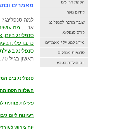
הפקת ארועים
מאמרים וכתב
קידום נוער
למה סנפלינג?
שובר מתנה לסנפלינג
אז….
מה עושי
קורס סנפלינג
סנפלינג ביום, 
מידע למטייל / מאמרים
כתבו עלינו בעית
סנפלינג בשיל
סדנאות מנהלים
ראשון בגיל 70.
יום הולדת בטבע
סנפלינג בים המל
השלווה הקסומה ש
פעילות צוותית ל
רעיונות ליום גיב
יום גיבוש לעובדי