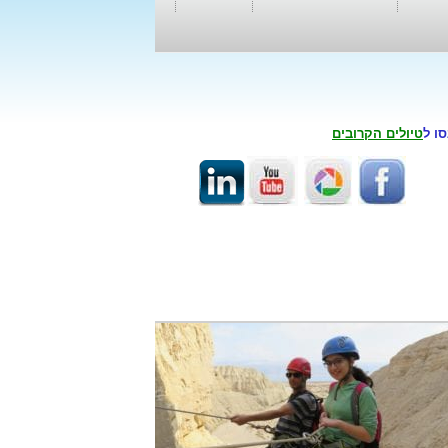
סו ל
טיולים הקרובים