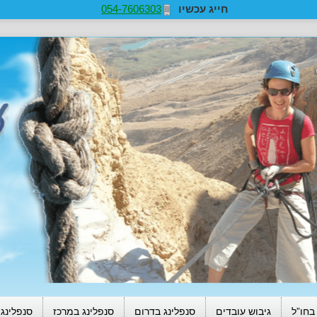
חייג עכשיו
054-7606303
בחו”ל
גיבוש עובדים
סנפלינג בדרום
סנפלינג במרכז
סנפלינג 