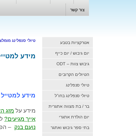
צור קשר
טיולי סנפלינג מומלצ
אטרקציות בטבע
יום גיבוש / יום כייף
מידע למטייל
גיבוש צוות – ODT
הטיולים הקרובים
טיולי סנפלינג
מידע למטייל
טיולי סנפלינג בחו”ל
בר / בת מצווה אתגרית
מידע על
מזג הא
יום הולדת אתגרי
אייך מגיעים?
לי
נועם בנק
– הפי
בתי ספר גיבוש ואתגר